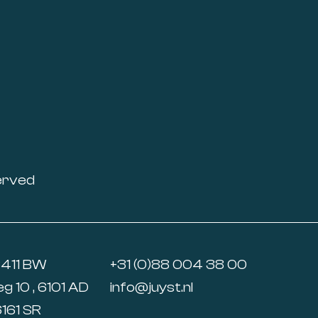
erved
6411 BW
+31 (0)88 004 38 00
 10 , 6101 AD
info@juyst.nl
6161 SR