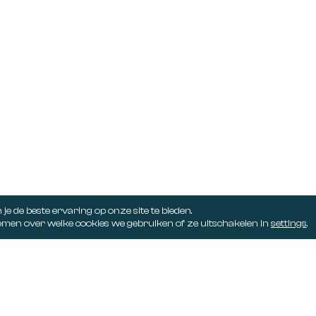
6411 BW
+31 (0)88 004 38 00
 10 , 6101 AD
info@juyst.nl
6161 SR
5232 CD
e de beste ervaring op onze site te bieden.
men over welke cookies we gebruiken of ze uitschakelen in
settings
.