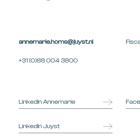
annemarie.homs@juyst.nl
Fisca
+31 (0)88 004 3800
LinkedIn Annemarie
Face
LinkedIn Juyst