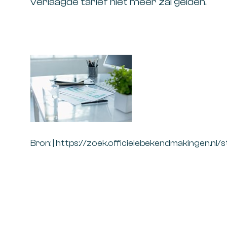
verlaagde tarief niet meer zal gelden.
Bron: | https://zoek.officielebekendmakingen.nl