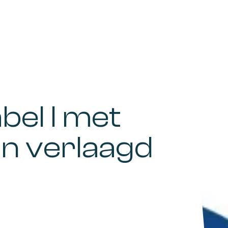
abel I met
an verlaagd