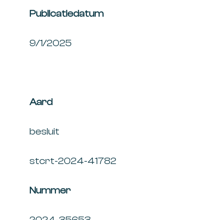
Publicatiedatum
9/1/2025
Aard
besluit
stcrt-2024-41782
Nummer
2024-35653