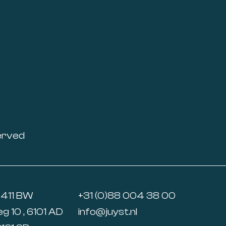
erved
6411 BW
+31 (0)88 004 38 00
 10 , 6101 AD
info@juyst.nl