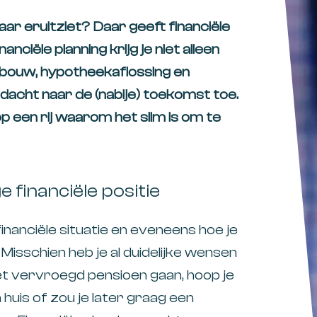
jaar eruitziet? Daar geeft financiële
anciële planning krijg je niet alleen
ouw, hypotheekaflossing en
dacht naar de (nabije) toekomst toe.
p een rij waarom het slim is om te
e financiële positie
e financiële situatie en eveneens hoe je
 Misschien heb je al duidelijke wensen
et vervroegd pensioen gaan, hoop je
 huis of zou je later graag een