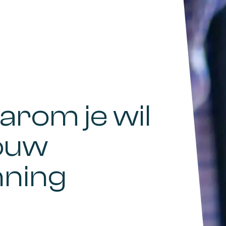
arom je wil
jouw
nning